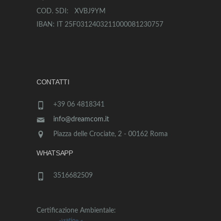
COD. SDI: XVBJ9YM
IBAN: IT 25F0312403211000081230757
CONTATTI
+39 06 4818341
info@dreamcom.it
Piazza delle Crociate, 2 - 00162 Roma
WHATSAPP
3516682509
Certificazione Ambientale: