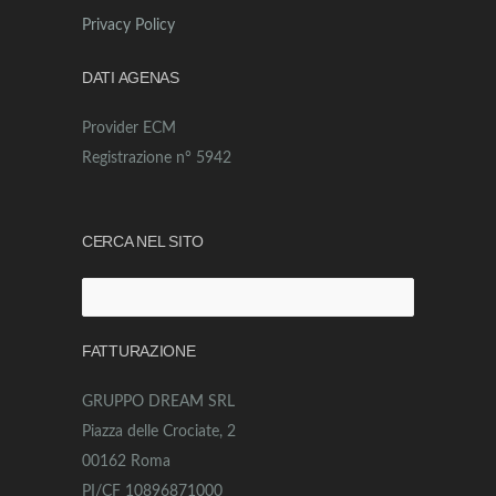
Privacy Policy
DATI AGENAS
Provider ECM
Registrazione n° 5942
CERCA NEL SITO
Ricerca
per:
FATTURAZIONE
GRUPPO DREAM SRL
Piazza delle Crociate, 2
00162 Roma
PI/CF 10896871000