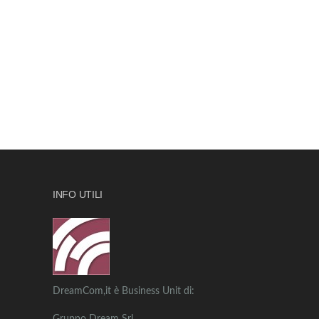
INFO UTILI
DreamCom,it è Business Unit di: