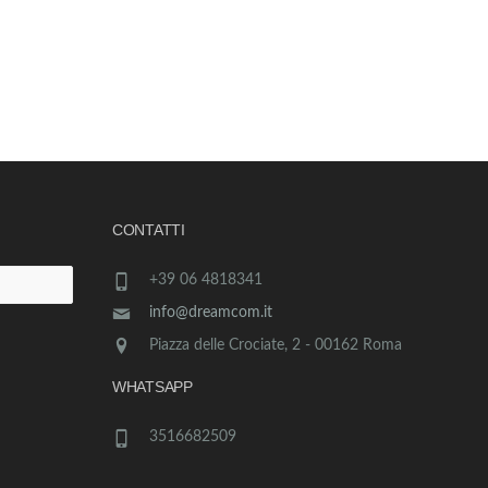
CONTATTI
+39 06 4818341
info@dreamcom.it
Piazza delle Crociate, 2 - 00162 Roma
WHATSAPP
3516682509