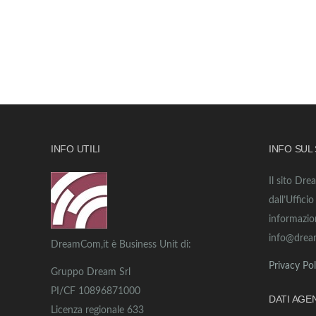
INFO UTILI
INFO SUL
Il sito Dre
dall’Uffici
informazio
info@drea
DreamCom,it è Business Unit di:
Privacy Pol
Gruppo Dream Srl
PI/CF 10896871000
DATI AGE
Licenza regionale 633