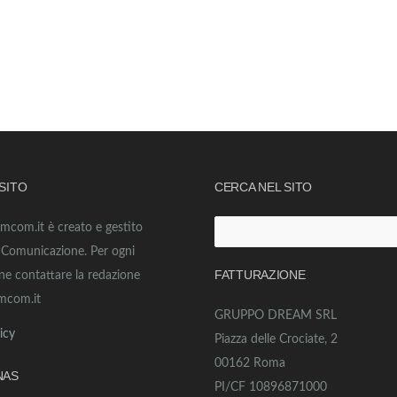
 SITO
CERCA NEL SITO
amcom.it è creato e gestito
Ricerca
o Comunicazione. Per ogni
per:
FATTURAZIONE
ne contattare la redazione
mcom.it
GRUPPO DREAM SRL
icy
Piazza delle Crociate, 2
00162 Roma
NAS
PI/CF 10896871000