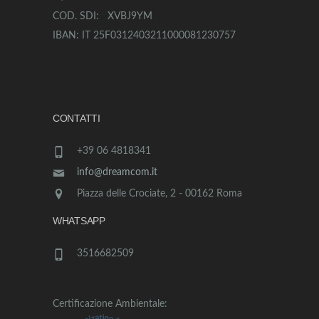
COD. SDI: XVBJ9YM
IBAN: IT 25F0312403211000081230757
CONTATTI
+39 06 4818341
info@dreamcom.it
Piazza delle Crociate, 2 - 00162 Roma
WHATSAPP
3516682509
Certificazione Ambientale: