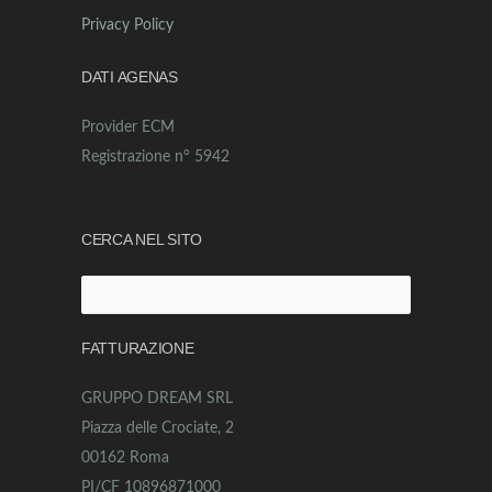
Privacy Policy
DATI AGENAS
Provider ECM
Registrazione n° 5942
CERCA NEL SITO
Ricerca
per:
FATTURAZIONE
GRUPPO DREAM SRL
Piazza delle Crociate, 2
00162 Roma
PI/CF 10896871000