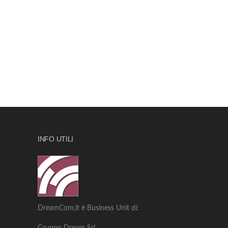
INFO UTILI
DreamCom,it è Business Unit di: