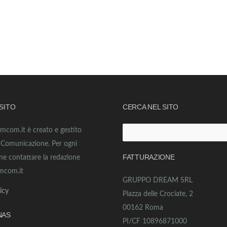
 SITO
CERCA NEL SITO
amcom.it è creato e gestito
Ricerca
o Comunicazione. Per ogni
per:
FATTURAZIONE
ne contattare la redazione
mcom.it
GRUPPO DREAM SRL
icy
Piazza delle Crociate, 2
00162 Roma
NAS
PI/CF 10896871000