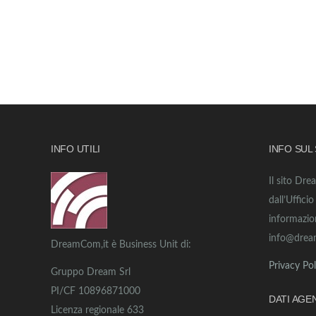
INFO UTILI
INFO SUL
Il sito Dre
dall’Uffici
informazio
info@drea
DreamCom,it è Business Unit di:
Privacy Pol
Gruppo Dream Srl
PI/CF 10896871000
DATI AGE
Licenza regionale 633