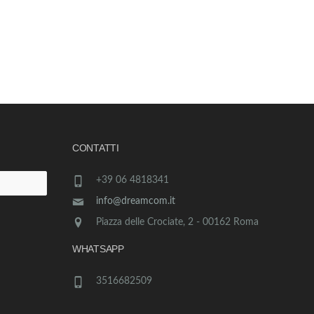
CONTATTI
+39 06 4818341
info@dreamcom.it
Piazza delle Crociate, 2 - 00162 Roma
WHATSAPP
3516682509