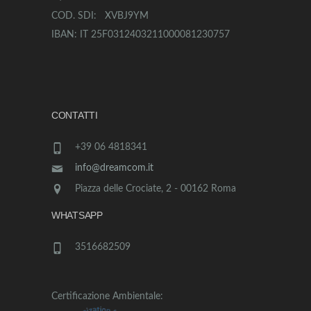
COD. SDI: XVBJ9YM
IBAN: IT 25F0312403211000081230757
CONTATTI
+39 06 4818341
info@dreamcom.it
Piazza delle Crociate, 2 - 00162 Roma
WHATSAPP
3516682509
Certificazione Ambientale: