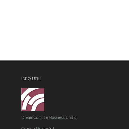
INFO UTILI
DreamCom,it è Business Unit di: