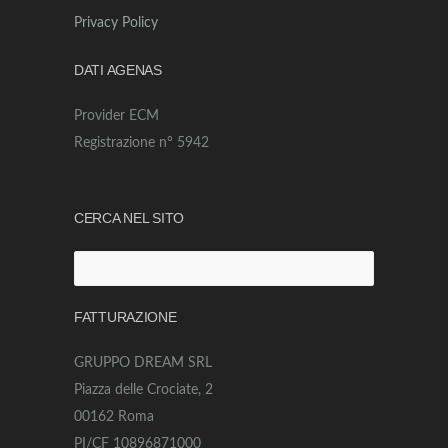
Privacy Policy
DATI AGENAS
Provider ECM
Registrazione n° 5942
CERCA NEL SITO
Ricerca
per:
FATTURAZIONE
GRUPPO DREAM SRL
Piazza delle Crociate, 2
00162 Roma
PI/CF 10896871000