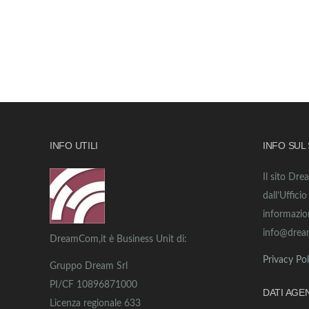
INFO UTILI
INFO SUL
Il sito Dre
dall’Uffici
informazio
info@drea
DreamCom,it è Business Unit di:
Privacy Pol
Gruppo Dream Srl
PI/CF 10896871000
DATI AGE
Licenza regionale 633