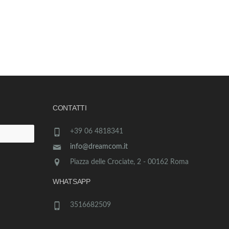
CONTATTI
+39 06 4818341
info@dreamcom.it
Piazza delle Crociate, 2 - 00162 Roma
WHATSAPP
3516682509