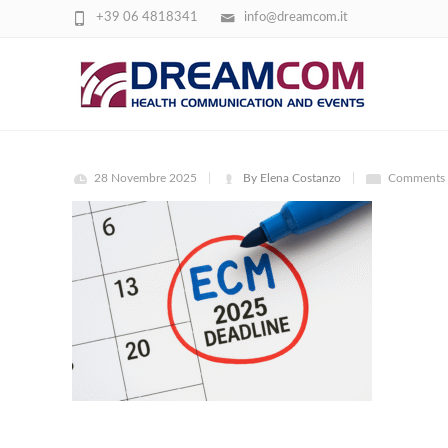
+39 06 4818341
info@dreamcom.it
SCADENZA ECM 2025
28 Novembre 2025
By Elena Costanzo
Comments 