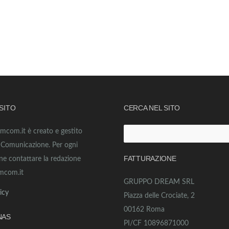
 SITO
CERCA NEL SITO
amcom.it è creato e gestito
Ricerca
o Comunicazione. Per ogni
per:
FATTURAZIONE
ne contattare la redazione
mcom.it
GRUPPO DREAM SRL
icy
Piazza delle Crociate, 2
00162 Roma
NAS
PI/CF 10896871000