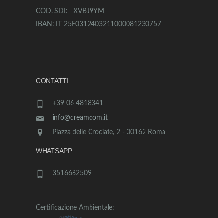
COD. SDI: XVBJ9YM
IBAN: IT 25F0312403211000081230757
CONTATTI
+39 06 4818341
info@dreamcom.it
Piazza delle Crociate, 2 - 00162 Roma
WHATSAPP
3516682509
Certificazione Ambientale: