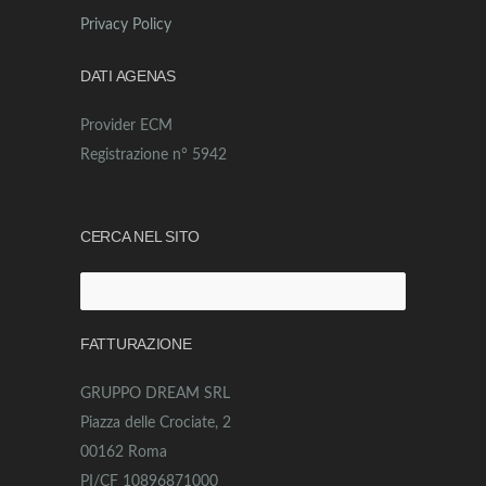
Privacy Policy
DATI AGENAS
Provider ECM
Registrazione n° 5942
CERCA NEL SITO
Ricerca
per:
FATTURAZIONE
GRUPPO DREAM SRL
Piazza delle Crociate, 2
00162 Roma
PI/CF 10896871000