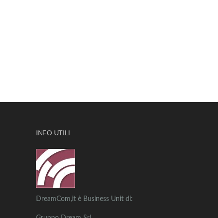
INFO UTILI
DreamCom,it è Business Unit di: