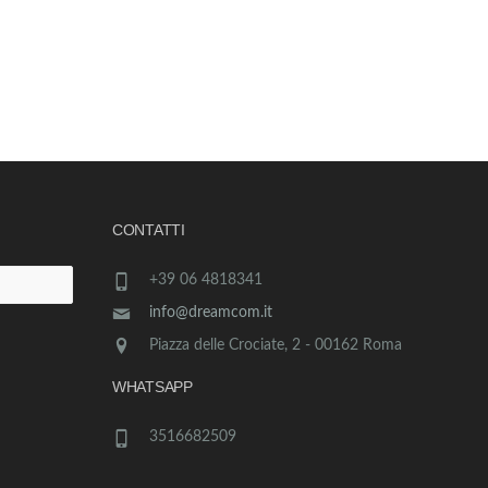
CONTATTI
+39 06 4818341
info@dreamcom.it
Piazza delle Crociate, 2 - 00162 Roma
WHATSAPP
3516682509