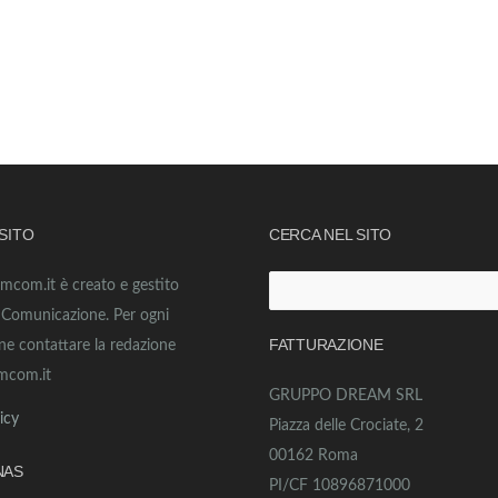
 SITO
CERCA NEL SITO
amcom.it è creato e gestito
Ricerca
o Comunicazione. Per ogni
per:
FATTURAZIONE
ne contattare la redazione
mcom.it
GRUPPO DREAM SRL
icy
Piazza delle Crociate, 2
00162 Roma
NAS
PI/CF 10896871000