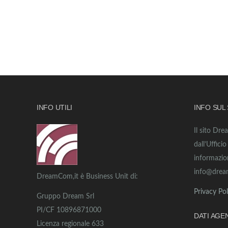
INFO UTILI
INFO SUL
Il sito Dre
dall’Uffici
informazio
info@drea
DreamCom,it è Business Unit di:
Privacy Pol
Gruppo Dream Srl
PI/CF 10896871000
DATI AGE
Licenza regionale 633