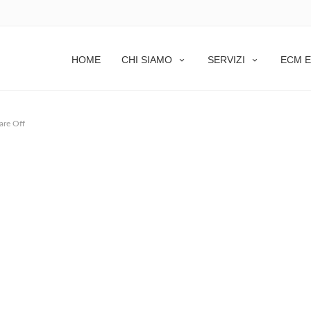
LE
HOME
CHI SIAMO
SERVIZI
ECM E
re Off