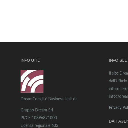
INFO UTILI
INFO SUL
Il sito Dre
dall’Uffici
informazio
info@drea
DreamCom,it è Business Unit di:
Privacy Pol
Gruppo Dream Srl
PI/CF 10896871000
DATI AGE
Licenza regionale 633