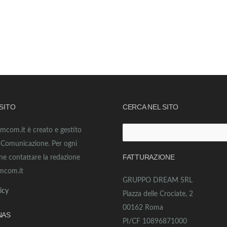
 SITO
CERCA NEL SITO
amcom.it è creato e gestito
Ricerca
o Comunicazione. Per ogni
per:
FATTURAZIONE
ne contattare la redazione
mcom.it
GRUPPO DREAM SRL
icy
Piazza delle Crociate, 2
00162 Roma
NAS
PI/CF 10896871000