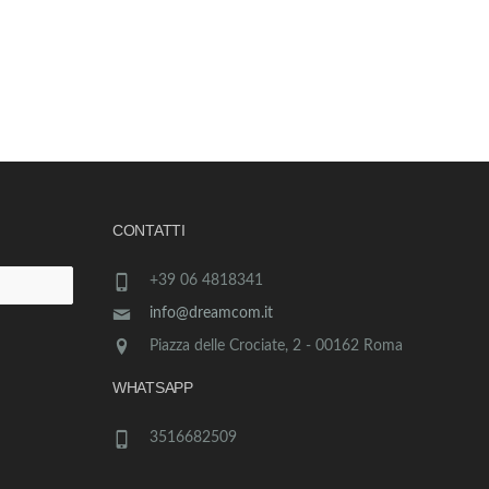
CONTATTI
+39 06 4818341
info@dreamcom.it
Piazza delle Crociate, 2 - 00162 Roma
WHATSAPP
3516682509