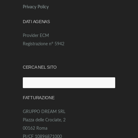
Privacy Policy
DATI AGENAS
Provider ECM
Registrazione n° 5942
CERCA NEL SITO
Ricerca
per:
FATTURAZIONE
GRUPPO DREAM SRL
Piazza delle Crociate, 2
00162 Roma
PI/CF 10896871000