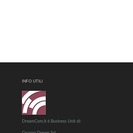
INFO UTILI
DreamCom,it è Business Unit di: