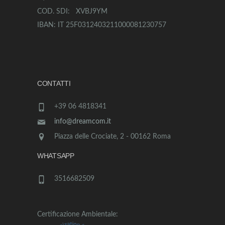
COD. SDI: XVBJ9YM
IBAN: IT 25F0312403211000081230757
CONTATTI
+39 06 4818341
info@dreamcom.it
Piazza delle Crociate, 2 - 00162 Roma
WHATSAPP
3516682509
Certificazione Ambientale: