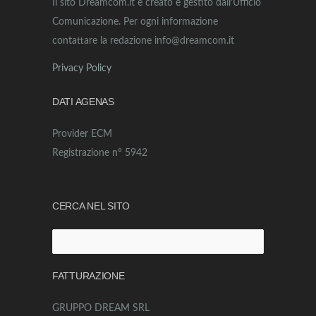
Il sito Dreamcom.it è creato e gestito dall’Ufficio
Comunicazione. Per ogni informazione
contattare la redazione info@dreamcom.it
Privacy Policy
DATI AGENAS
Provider ECM
Registrazione n° 5942
CERCA NEL SITO
Ricerca
per:
FATTURAZIONE
GRUPPO DREAM SRL