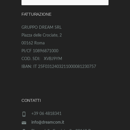
per:
FATTURAZIONE
GRUPPO DREAM SRL
Piazza delle Crociate, 2
00162 Roma
PI/CF 10896871000
COD. SDI: XVBJ9YM
IBAN: IT 25F0312403211000081230757
CONTATTI
+39 06 4818341
info@dreamcom.it