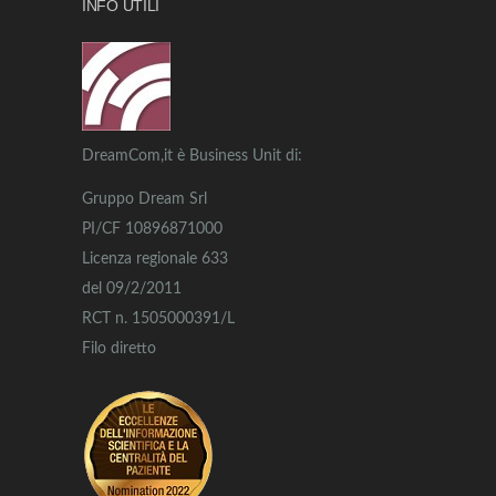
INFO UTILI
DreamCom,it è Business Unit di:
Gruppo Dream Srl
PI/CF 10896871000
Licenza regionale 633
del 09/2/2011
RCT n. 1505000391/L
Filo diretto