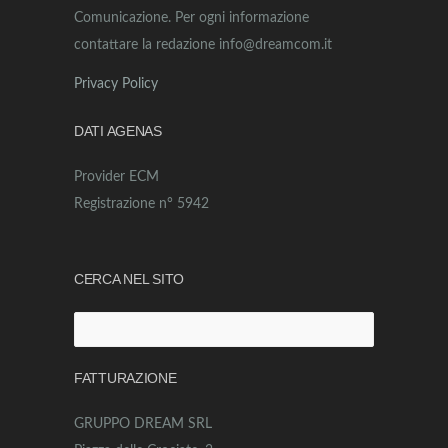
Comunicazione. Per ogni informazione
contattare la redazione info@dreamcom.it
Privacy Policy
DATI AGENAS
Provider ECM
Registrazione n° 5942
CERCA NEL SITO
Ricerca
per:
FATTURAZIONE
GRUPPO DREAM SRL