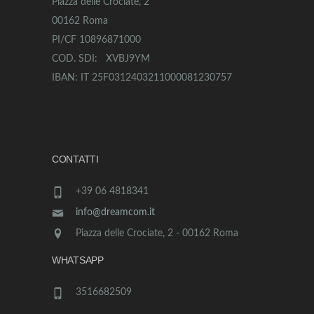
Piazza delle Crociate, 2
00162 Roma
PI/CF 10896871000
COD. SDI: XVBJ9YM
IBAN: IT 25F0312403211000081230757
CONTATTI
+39 06 4818341
info@dreamcom.it
Piazza delle Crociate, 2 - 00162 Roma
WHATSAPP
3516682509