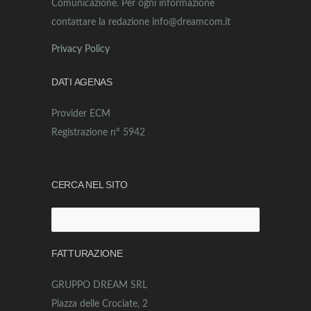
Comunicazione. Per ogni informazione
contattare la redazione info@dreamcom.it
Privacy Policy
DATI AGENAS
Provider ECM
Registrazione n° 5942
CERCA NEL SITO
Ricerca
per:
FATTURAZIONE
GRUPPO DREAM SRL
Piazza delle Crociate, 2