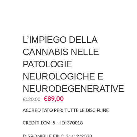
L’IMPIEGO DELLA
CANNABIS NELLE
PATOLOGIE
NEUROLOGICHE E
NEURODEGENERATIVE
Il
Il
€
89,00
€
120,00
prezzo
prezzo
ACCREDITATO PER: TUTTE LE DISCIPLINE
originale
attuale
era:
è:
CREDITI ECM: 5 – ID: 370018
€120,00.
€89,00.
DISPONIBILE FINO 31/12/2023