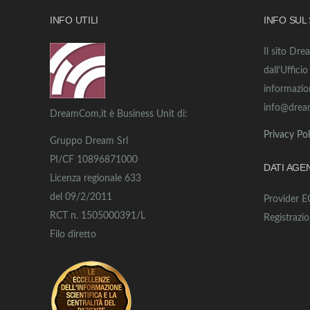
INFO UTILI
INFO SUL
Il sito Dre
dall’Uffici
informazio
info@drea
DreamCom,it è Business Unit di:
Privacy Pol
Gruppo Dream Srl
PI/CF 10896871000
DATI AGE
Licenza regionale 633
del 09/2/2011
Provider 
RCT n. 1505000391/L
Registrazi
Filo diretto