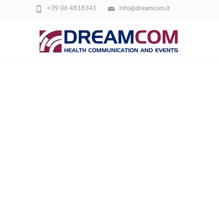
+39 06 4818341
info@dreamcom.it
ID: 339241 – DALLE DISLIPIDEMIE ALLA