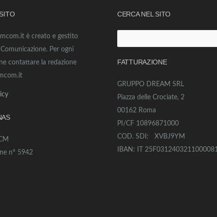
 SITO
CERCA NEL SITO
amcom.it è creato e gestito
Ricerca
o Comunicazione. Per ogni
per:
FATTURAZIONE
ne contattare la redazione
mcom.it
GRUPPO DREAM SRL
icy
Piazza delle Crociate, 2
00162 Roma
NAS
PI/CF 10896871000
COD. SDI: XVBJ9YM
ECM
IBAN: IT 25F031240321100008
one n° 5942