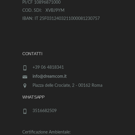
PI/CF 10896871000
COD. SDI: XVBJ9YM
IBAN: IT 25F0312403211000081230757
CONTATTI
+39 06 4818341
info@dreamcom.it
Piazza delle Crociate, 2 - 00162 Roma
WHATSAPP
3516682509
Certificazione Ambientale: