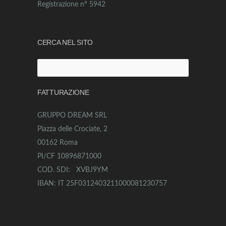
Registrazione n° 5942
CERCA NEL SITO
Ricerca
per:
FATTURAZIONE
GRUPPO DREAM SRL
Piazza delle Crociate, 2
00162 Roma
PI/CF 10896871000
COD. SDI: XVBJ9YM
IBAN: IT 25F0312403211000081230757