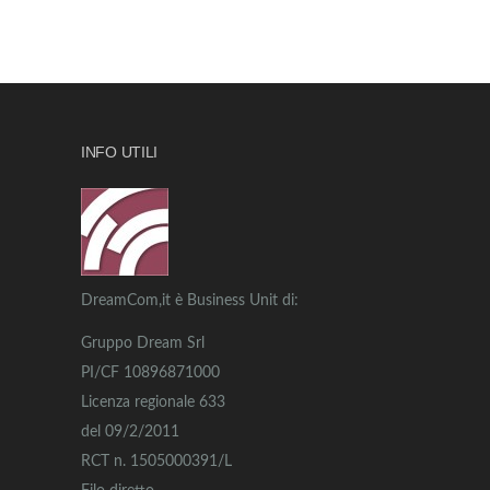
INFO UTILI
DreamCom,it è Business Unit di:
Gruppo Dream Srl
PI/CF 10896871000
Licenza regionale 633
del 09/2/2011
RCT n. 1505000391/L