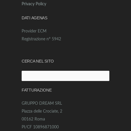
Privacy Policy
DATI AGENAS
Provider ECM
Registrazione n° 5942
CERCA NEL SITO
Ricerca
per:
FATTURAZIONE
GRUPPO DREAM SRL
Piazza delle Crociate, 2
00162 Roma
PI/CF 10896871000