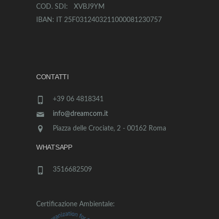
COD. SDI: XVBJ9YM
IBAN: IT 25F0312403211000081230757
CONTATTI
+39 06 4818341
info@dreamcom.it
Piazza delle Crociate, 2 - 00162 Roma
WHATSAPP
3516682509
Certificazione Ambientale: