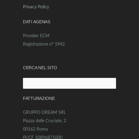
Privacy Policy
DATI AGENAS
Provider ECM
Registrazione n° 5942
CERCA NEL SITO
Ricerca
per:
FATTURAZIONE
GRUPPO DREAM SRL
Piazza delle Crociate, 2
00162 Roma
PI/CF 10896871000