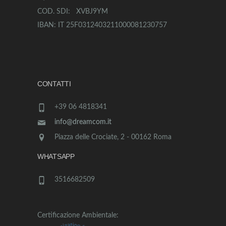
COD. SDI: XVBJ9YM
IBAN: IT 25F0312403211000081230757
CONTATTI
+39 06 4818341
info@dreamcom.it
Piazza delle Crociate, 2 - 00162 Roma
WHATSAPP
3516682509
Certificazione Ambientale: