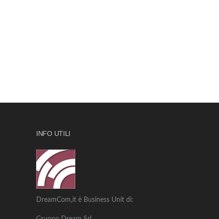
INFO UTILI
DreamCom,it è Business Unit di: