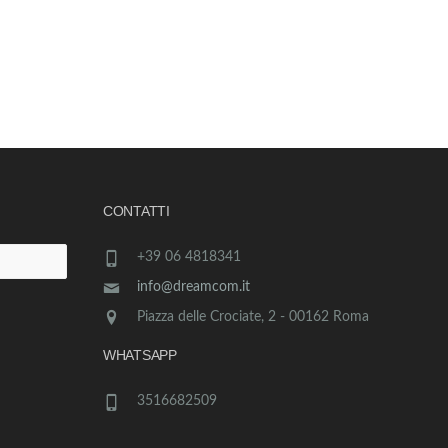
CONTATTI
+39 06 4818341
info@dreamcom.it
Piazza delle Crociate, 2 - 00162 Roma
WHATSAPP
3516682509