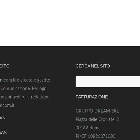
 SITO
CERCA NEL SITO
amcom.it è creato e gestito
Ricerca
o Comunicazione. Per ogni
per:
FATTURAZIONE
ne contattare la redazione
mcom.it
GRUPPO DREAM SRL
icy
Piazza delle Crociate, 2
00162 Roma
NAS
PI/CF 10896871000