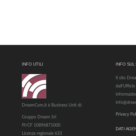
INFO UTILI
INFO SUL
Il sito Dre
dall’Uffici
informazio
info@drea
DreamCom,it è Business Unit di:
Privacy Pol
Gruppo Dream Srl
PI/CF 10896871000
DATI AGE
Licenza regionale 633