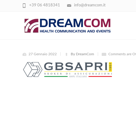
+39 06 4818341
info@dreamcom.it
GBSAPRI_GRIGIO
27 Gennaio 2022
By DreamCom
Comments are Of