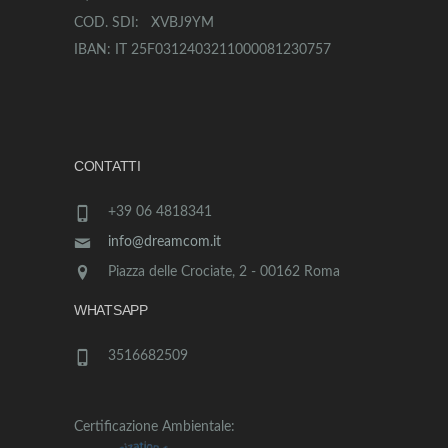
COD. SDI: XVBJ9YM
IBAN: IT 25F0312403211000081230757
CONTATTI
+39 06 4818341
info@dreamcom.it
Piazza delle Crociate, 2 - 00162 Roma
WHATSAPP
3516682509
Certificazione Ambientale: