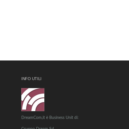
INFO UTILI
DreamCom,it è Business Unit di: