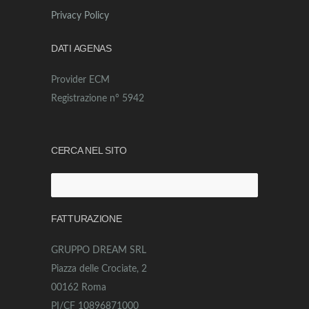
Privacy Policy
DATI AGENAS
Provider ECM
Registrazione n° 5942
CERCA NEL SITO
Ricerca
per:
FATTURAZIONE
GRUPPO DREAM SRL
Piazza delle Crociate, 2
00162 Roma
PI/CF 10896871000