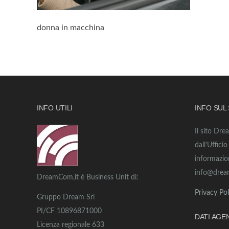
donna in macchina
INFO UTILI
INFO SUL
Il sito Dre
dall’Uffici
informazio
info@drea
DreamCom,it è Business Unit di:
Privacy Pol
Gruppo Dream Srl
PI/CF 10896871000
DATI AGE
Licenza regionale 633