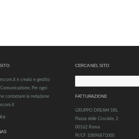
 SITO
CERCA NEL SITO
amcom.it è creato e gestito
Ricerca
o Comunicazione. Per ogni
per:
FATTURAZIONE
ne contattare la redazione
mcom.it
GRUPPO DREAM SRL
icy
Piazza delle Crociate, 2
00162 Roma
NAS
PI/CF 10896871000