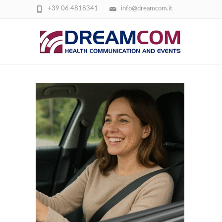
+39 06 4818341
info@dreamcom.it
DONNA IN MACCHINA