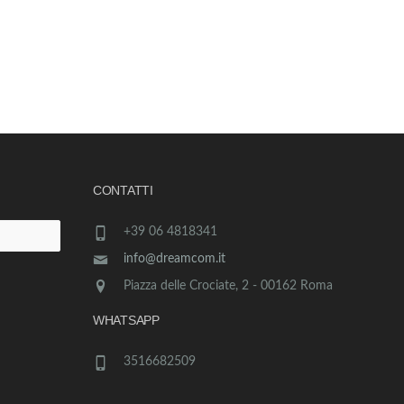
CONTATTI
+39 06 4818341
info@dreamcom.it
Piazza delle Crociate, 2 - 00162 Roma
WHATSAPP
3516682509