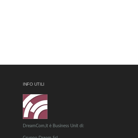
INFO UTILI
DreamCom,it è Business Unit di: