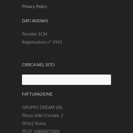
Privacy Policy
DATI AGENAS
Provider ECM
Registrazione n° 5942
CERCA NEL SITO
Ricerca
per:
FATTURAZIONE
GRUPPO DREAM SRL
Piazza delle Crociate, 2
00162 Roma
PI/CF 10896871000