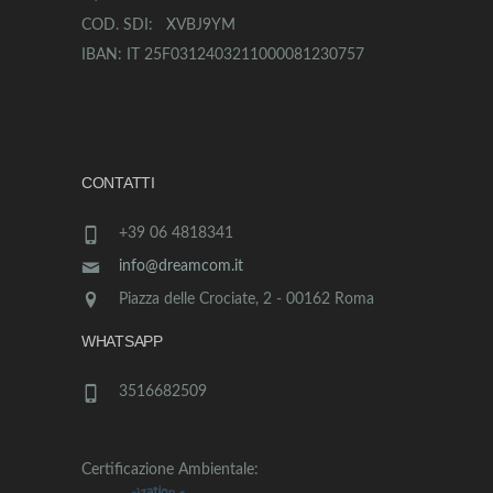
COD. SDI: XVBJ9YM
IBAN: IT 25F0312403211000081230757
CONTATTI
+39 06 4818341
info@dreamcom.it
Piazza delle Crociate, 2 - 00162 Roma
WHATSAPP
3516682509
Certificazione Ambientale: