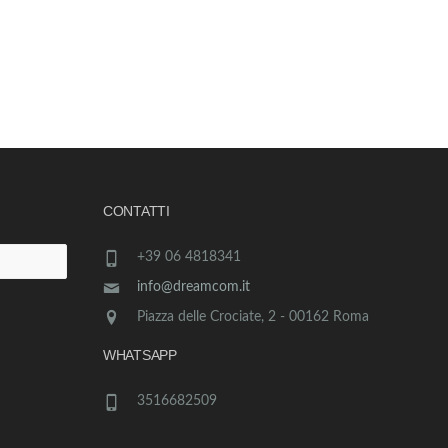
CONTATTI
+39 06 4818341
info@dreamcom.it
Piazza delle Crociate, 2 - 00162 Roma
WHATSAPP
3516682509