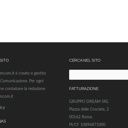
 SITO
CERCA NEL SITO
amcom.it è creato e gestito
Ricerca
o Comunicazione. Per ogni
per:
FATTURAZIONE
ne contattare la redazione
mcom.it
GRUPPO DREAM SRL
icy
Piazza delle Crociate, 2
00162 Roma
NAS
PI/CF 10896871000