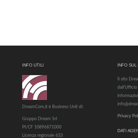
INFO UTILI
INFO SUL
Il sito Dre
dall’Uffici
informazio
info@drea
DreamCom,it è Business Unit di:
Privacy Pol
Gruppo Dream Srl
PI/CF 10896871000
DATI AGE
Licenza regionale 633