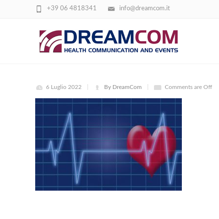
+39 06 4818341
info@dreamcom.it
HEARTBEAT-G2D32C7CDE_1920
6 Luglio 2022
By DreamCom
Comments are Off