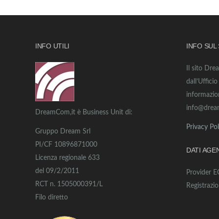
INFO UTILI
INFO SUL
Il sito Dre
dall’Uffici
informazio
info@drea
DreamCom,it è Business Unit di:
Privacy Pol
Gruppo Dream Srl
PI/CF 10896871000
DATI AGE
Licenza regionale 633
del 09/2/2011
Provider 
RCT n. 1505000391/L
Registrazi
Filo diretto