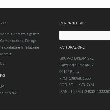
 SITO
CERCA NEL SITO
amcom.it è creato e gestito
Ricerca
o Comunicazione. Per ogni
per:
FATTURAZIONE
ne contattare la redazione
mcom.it
GRUPPO DREAM SRL
icy
Piazza delle Crociate, 2
00162 Roma
NAS
PI/CF 10896871000
COD. SDI: XVBJ9YM
ECM
IBAN: IT 25F031240321100008
one n° 5942