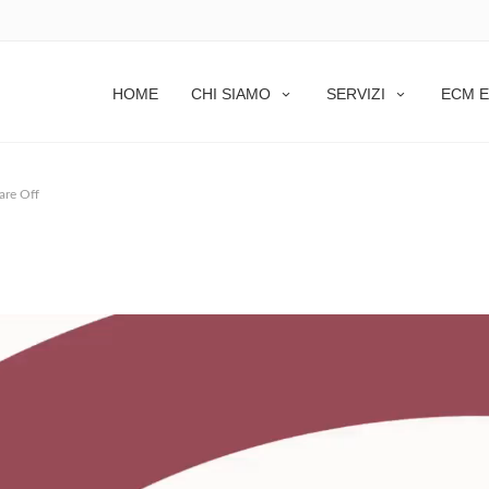
HOME
CHI SIAMO
SERVIZI
ECM E
re Off