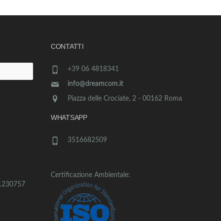
CONTATTI
+39 06 4818341
info@dreamcom.it
Piazza delle Crociate, 2 - 00162 Roma
WHATSAPP
3516682509
Certificazione Ambientale:
1230757