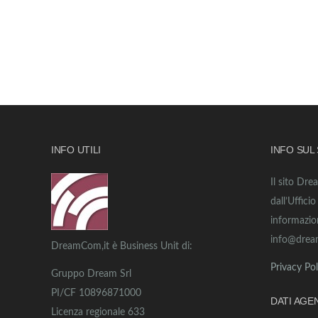
INFO UTILI
INFO SUL
Il sito Dre
dall’Uffici
informazio
info@drea
DreamCom,it è Business Unit di:
Privacy Pol
Gruppo Dream Srl
PI/CF 10896871000
DATI AGE
Licenza regionale 633