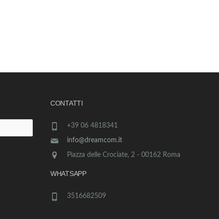
CONTATTI
+39 06 4818341
info@dreamcom.it
Piazza delle Crociate, 2 - 00162 Roma
WHATSAPP
3516682509