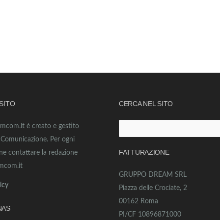
 SITO
CERCA NEL SITO
amcom.it è creato e gestito
Ricerca
o Comunicazione. Per ogni
per:
FATTURAZIONE
ne contattare la redazione
mcom.it
GRUPPO DREAM SRL
icy
Piazza delle Crociate, 2
00162 Roma
NAS
PI/CF 10896871000