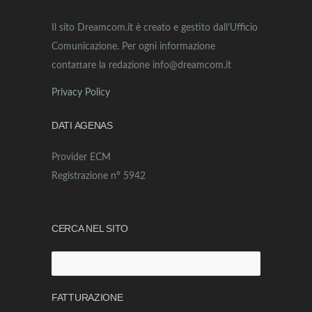
Il sito Dreamcom.it è creato e gestito dall’Ufficio
Comunicazione. Per ogni informazione
contattare la redazione info@dreamcom.it
Privacy Policy
DATI AGENAS
Provider ECM
Registrazione n° 5942
CERCA NEL SITO
Ricerca
per:
FATTURAZIONE