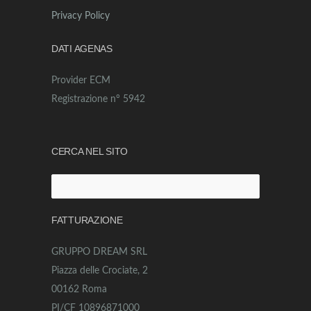
Privacy Policy
DATI AGENAS
Provider ECM
Registrazione n° 5942
CERCA NEL SITO
Ricerca
per:
FATTURAZIONE
GRUPPO DREAM SRL
Piazza delle Crociate, 2
00162 Roma
PI/CF 10896871000