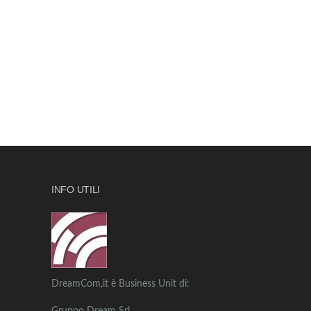
INFO UTILI
DreamCom,it è Business Unit di: