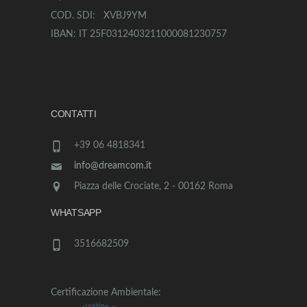
COD. SDI: XVBJ9YM
IBAN: IT 25F0312403211000081230757
CONTATTI
+39 06 4818341
info@dreamcom.it
Piazza delle Crociate, 2 - 00162 Roma
WHATSAPP
3516682509
Certificazione Ambientale: