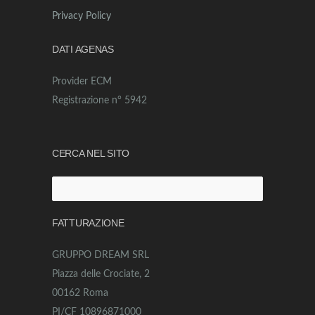
Privacy Policy
DATI AGENAS
Provider ECM
Registrazione n° 5942
CERCA NEL SITO
Ricerca
per:
FATTURAZIONE
GRUPPO DREAM SRL
Piazza delle Crociate, 2
00162 Roma
PI/CF 10896871000