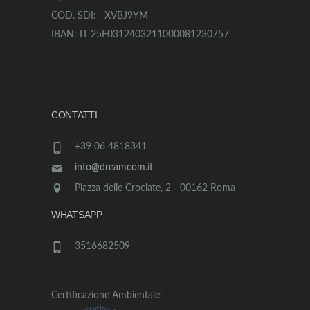
COD. SDI: XVBJ9YM
IBAN: IT 25F0312403211000081230757
CONTATTI
+39 06 4818341
info@dreamcom.it
Piazza delle Crociate, 2 - 00162 Roma
WHATSAPP
3516682509
Certificazione Ambientale: