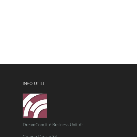
INFO UTILI
DreamCom,it è Business Unit di: