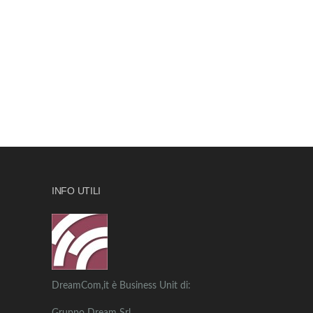
INFO UTILI
DreamCom,it è Business Unit di: