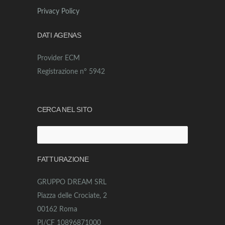
Privacy Policy
DATI AGENAS
Provider ECM
Registrazione n° 5942
CERCA NEL SITO
Ricerca
per:
FATTURAZIONE
GRUPPO DREAM SRL
Piazza delle Crociate, 2
00162 Roma
PI/CF 10896871000