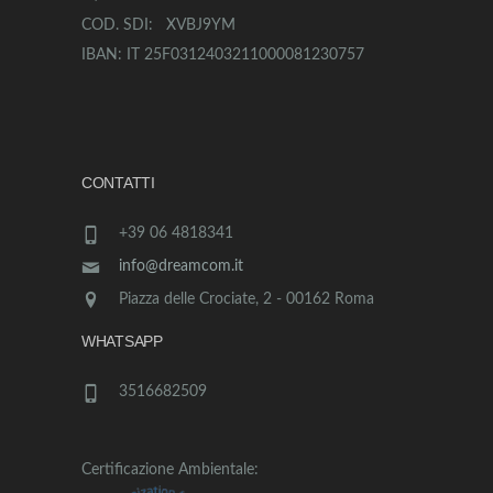
COD. SDI: XVBJ9YM
IBAN: IT 25F0312403211000081230757
CONTATTI
+39 06 4818341
info@dreamcom.it
Piazza delle Crociate, 2 - 00162 Roma
WHATSAPP
3516682509
Certificazione Ambientale: