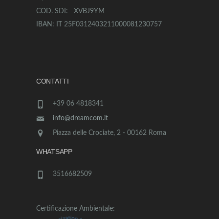
COD. SDI: XVBJ9YM
IBAN: IT 25F0312403211000081230757
CONTATTI
+39 06 4818341
info@dreamcom.it
Piazza delle Crociate, 2 - 00162 Roma
WHATSAPP
3516682509
Certificazione Ambientale: