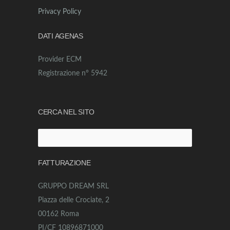
Privacy Policy
DATI AGENAS
Provider ECM
Registrazione n° 5942
CERCA NEL SITO
Ricerca
per:
FATTURAZIONE
GRUPPO DREAM SRL
Piazza delle Crociate, 2
00162 Roma
PI/CF 10896871000