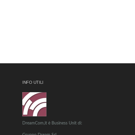
INFO UTILI
DreamCom,it è Business Unit di: