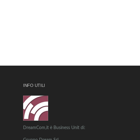
INFO UTILI
DreamCom,it è Business Unit di: