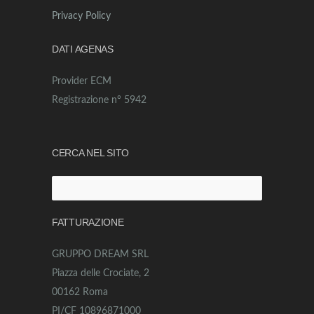
Privacy Policy
DATI AGENAS
Provider ECM
Registrazione n° 5942
CERCA NEL SITO
Ricerca
per:
FATTURAZIONE
GRUPPO DREAM SRL
Piazza delle Crociate, 2
00162 Roma
PI/CF 10896871000