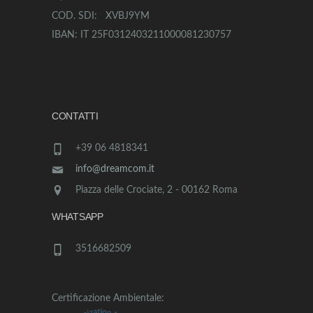
COD. SDI: XVBJ9YM
IBAN: IT 25F0312403211000081230757
CONTATTI
+39 06 4818341
info@dreamcom.it
Piazza delle Crociate, 2 - 00162 Roma
WHATSAPP
3516682509
Certificazione Ambientale: