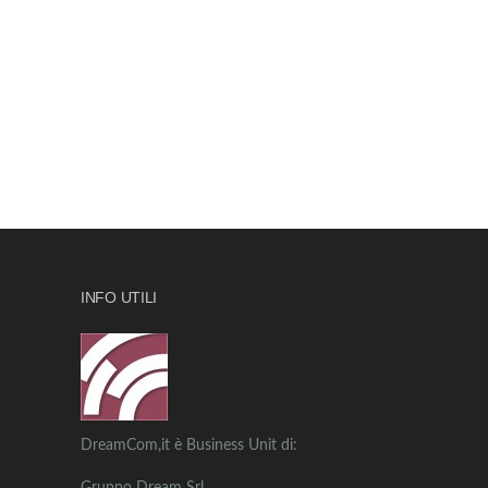
INFO UTILI
DreamCom,it è Business Unit di: