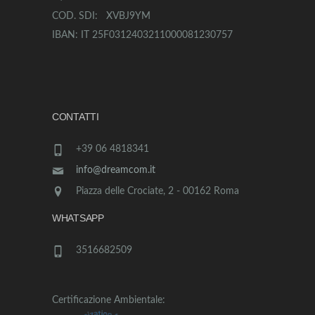
COD. SDI: XVBJ9YM
IBAN: IT 25F0312403211000081230757
CONTATTI
+39 06 4818341
info@dreamcom.it
Piazza delle Crociate, 2 - 00162 Roma
WHATSAPP
3516682509
Certificazione Ambientale: