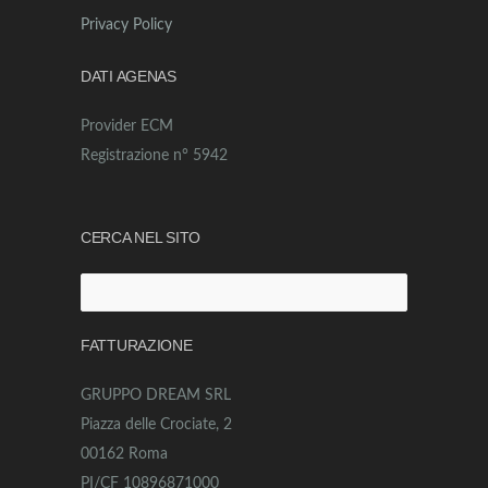
Privacy Policy
DATI AGENAS
Provider ECM
Registrazione n° 5942
CERCA NEL SITO
Ricerca
per:
FATTURAZIONE
GRUPPO DREAM SRL
Piazza delle Crociate, 2
00162 Roma
PI/CF 10896871000