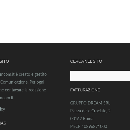
 SITO
CERCA NEL SITO
amcom.it è creato e gestito
Ricerca
o Comunicazione. Per ogni
per:
FATTURAZIONE
ne contattare la redazione
mcom.it
GRUPPO DREAM SRL
icy
Piazza delle Crociate, 2
00162 Roma
NAS
PI/CF 10896871000