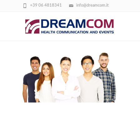
+39 06 4818341
info@dreamcom.it
TEAM