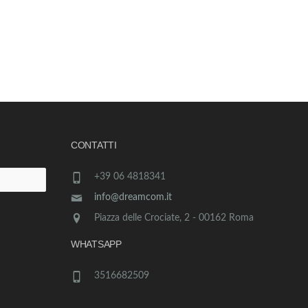
CONTATTI
+39 06 4818341
info@dreamcom.it
Piazza delle Crociate, 2 - 00162 Roma
WHATSAPP
3516682509