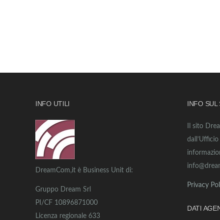
INFO UTILI
INFO SUL
Il sito Dre
dall’Uffici
informazio
info@drea
DreamCom,it è Business Unit di:
Privacy Pol
Gruppo Dream Srl
PI/CF 10896871000
DATI AGE
Licenza regionale 633