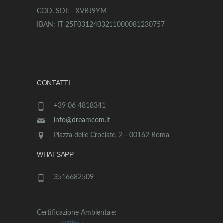
COD. SDI: XVBJ9YM
IBAN: IT 25F0312403211000081230757
CONTATTI
+39 06 4818341
info@dreamcom.it
Piazza delle Crociate, 2 - 00162 Roma
WHATSAPP
3516682509
Certificazione Ambientale: