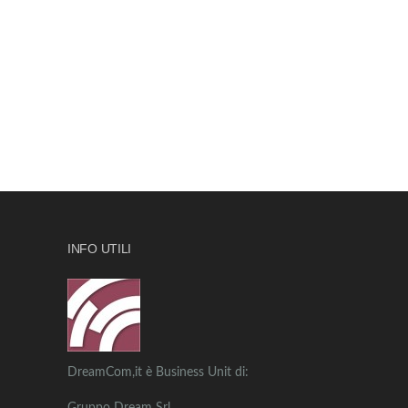
INFO UTILI
DreamCom,it è Business Unit di: