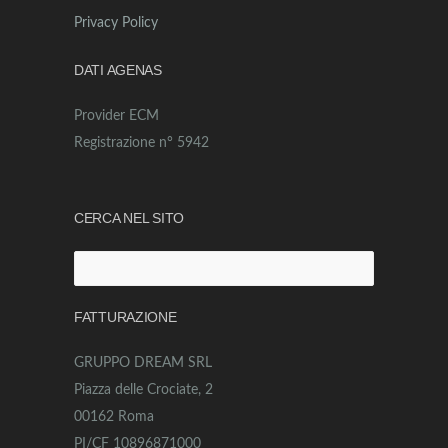
Privacy Policy
DATI AGENAS
Provider ECM
Registrazione n° 5942
CERCA NEL SITO
Ricerca
per:
FATTURAZIONE
GRUPPO DREAM SRL
Piazza delle Crociate, 2
00162 Roma
PI/CF 10896871000