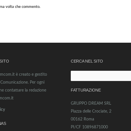
sima volta che commento.
 SITO
CERCA NEL SITO
amcom.it è creato e gestito
Ricerca
o Comunicazione. Per ogni
per:
FATTURAZIONE
ne contattare la redazione
mcom.it
GRUPPO DREAM SRL
icy
Piazza delle Crociate, 2
00162 Roma
NAS
PI/CF 10896871000