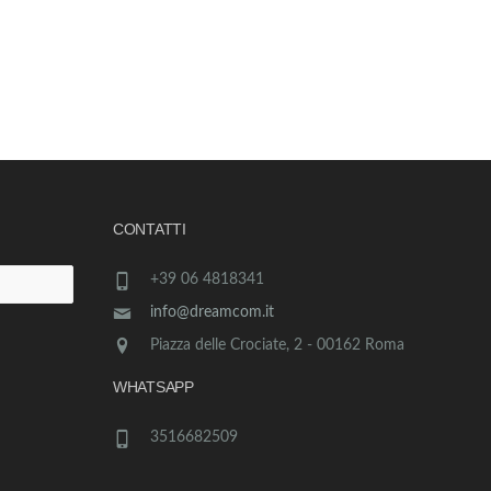
CONTATTI
+39 06 4818341
info@dreamcom.it
Piazza delle Crociate, 2 - 00162 Roma
WHATSAPP
3516682509