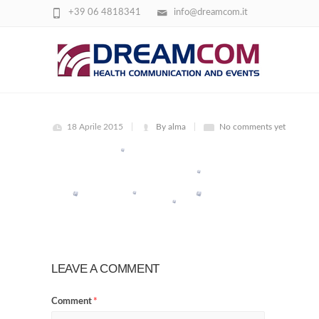
+39 06 4818341
info@dreamcom.it
04
18 Aprile 2015
By alma
No comments yet
LEAVE A COMMENT
Comment
*