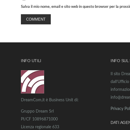
Salva il mio nome, email e sito web in questo browser per la pros
INFO UTILI
INFO SUL
Il sito Dre
dall’Uffici
informazio
info@drea
DreamCom,it è Business Unit di:
Privacy Pol
Gruppo Dream Srl
PI/CF 10896871000
DATI AGE
Licenza regionale 633