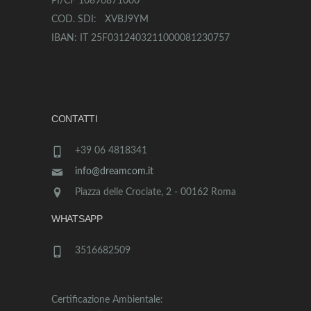
PI/CF 10896871000
COD. SDI: XVBJ9YM
IBAN: IT 25F0312403211000081230757
CONTATTI
+39 06 4818341
info@dreamcom.it
Piazza delle Crociate, 2 - 00162 Roma
WHATSAPP
3516682509
Certificazione Ambientale: