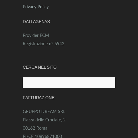
Privacy Policy
DATI AGENAS
Provider ECM
Registrazione n° 5942
CERCA NEL SITO
Ricerca
per:
FATTURAZIONE
GRUPPO DREAM SRL
Piazza delle Crociate, 2
00162 Roma
PI/CF 10896871000