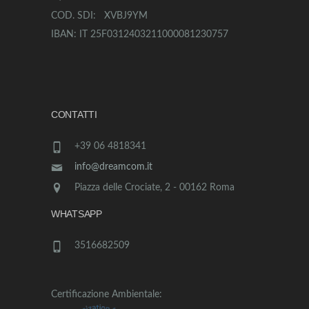
COD. SDI: XVBJ9YM
IBAN: IT 25F0312403211000081230757
CONTATTI
+39 06 4818341
info@dreamcom.it
Piazza delle Crociate, 2 - 00162 Roma
WHATSAPP
3516682509
Certificazione Ambientale: