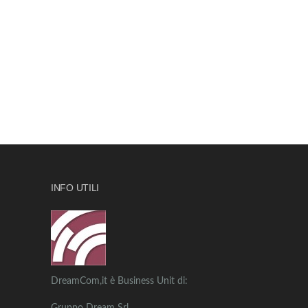
INFO UTILI
DreamCom,it è Business Unit di: