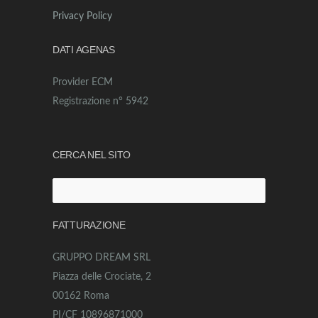
Privacy Policy
DATI AGENAS
Provider ECM
Registrazione n° 5942
CERCA NEL SITO
Ricerca
per:
FATTURAZIONE
GRUPPO DREAM SRL
Piazza delle Crociate, 2
00162 Roma
PI/CF 10896871000