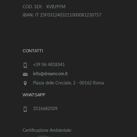
COD. SDI: XVBJ9YM
IBAN: IT 25F0312403211000081230757
CONTATTI
+39 06 4818341
info@dreamcom.it
Piazza delle Crociate, 2 - 00162 Roma
WHATSAPP
3516682509
Certificazione Ambientale: