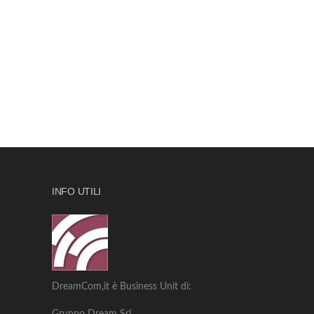
INFO UTILI
DreamCom,it è Business Unit di: