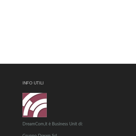
INFO UTILI
DreamCom,it è Business Unit di: