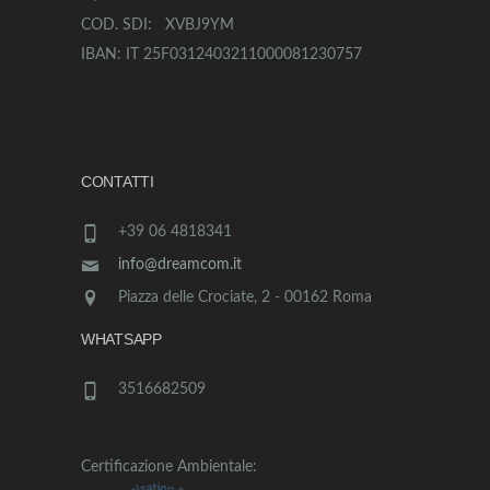
COD. SDI: XVBJ9YM
IBAN: IT 25F0312403211000081230757
CONTATTI
+39 06 4818341
info@dreamcom.it
Piazza delle Crociate, 2 - 00162 Roma
WHATSAPP
3516682509
Certificazione Ambientale: