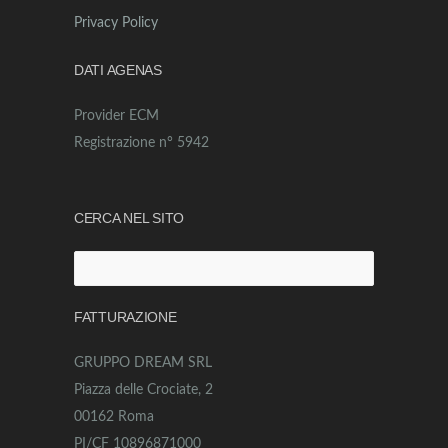
Privacy Policy
DATI AGENAS
Provider ECM
Registrazione n° 5942
CERCA NEL SITO
Ricerca
per:
FATTURAZIONE
GRUPPO DREAM SRL
Piazza delle Crociate, 2
00162 Roma
PI/CF 10896871000