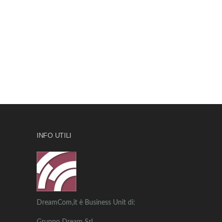
INFO UTILI
DreamCom,it è Business Unit di: