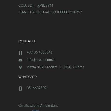
COD. SDI: XVBJ9YM
IBAN: IT 25F0312403211000081230757
CONTATTI
+39 06 4818341
info@dreamcom.it
Piazza delle Crociate, 2 - 00162 Roma
WHATSAPP
3516682509
Certificazione Ambientale: