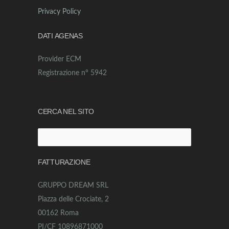
Privacy Policy
DATI AGENAS
Provider ECM
Registrazione n° 5942
CERCA NEL SITO
Ricerca
per:
FATTURAZIONE
GRUPPO DREAM SRL
Piazza delle Crociate, 2
00162 Roma
PI/CF 10896871000