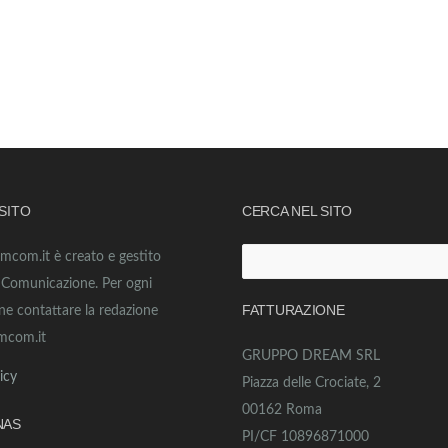
 SITO
CERCA NEL SITO
amcom.it è creato e gestito
Ricerca
o Comunicazione. Per ogni
per:
FATTURAZIONE
ne contattare la redazione
mcom.it
GRUPPO DREAM SRL
icy
Piazza delle Crociate, 2
00162 Roma
NAS
PI/CF 10896871000