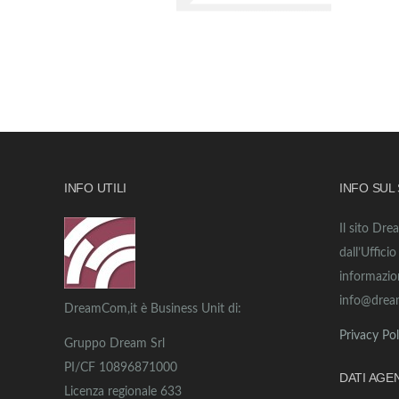
INFO UTILI
INFO SUL
Il sito Dre
dall’Uffici
informazio
info@drea
DreamCom,it è Business Unit di:
Privacy Pol
Gruppo Dream Srl
PI/CF 10896871000
DATI AGE
Licenza regionale 633