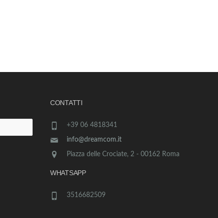
CONTATTI
+39 06 4818341
info@dreamcom.it
Piazza delle Crociate, 2 - 00162 Roma
WHATSAPP
3516682509