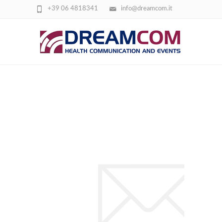
+39 06 4818341
info@dreamcom.it
BGR_ICON_MAIL