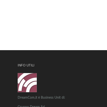
INFO UTILI
DreamCom,it è Business Unit di: