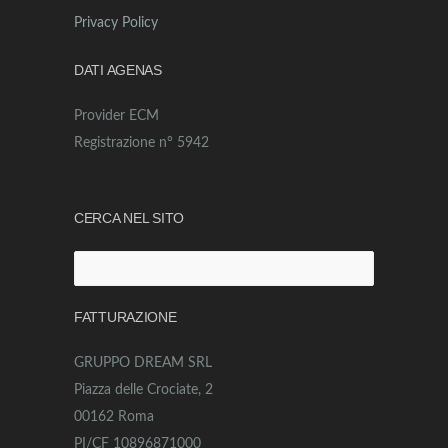
Privacy Policy
DATI AGENAS
Provider ECM
Registrazione n° 5942
CERCA NEL SITO
Ricerca
per:
FATTURAZIONE
GRUPPO DREAM SRL
Piazza delle Crociate, 2
00162 Roma
PI/CF 10896871000