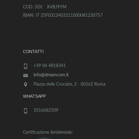
COD. SDI: XVBJ9YM
IBAN: IT 25F0312403211000081230757
CONTATTI
+39 06 4818341
info@dreamcom.it
Piazza delle Crociate, 2 - 00162 Roma
WHATSAPP
3516682509
Certificazione Ambientale: