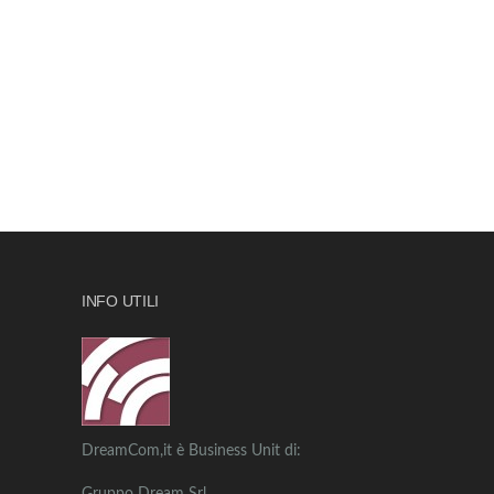
INFO UTILI
DreamCom,it è Business Unit di: