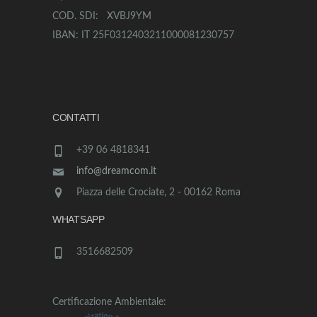
COD. SDI: XVBJ9YM
IBAN: IT 25F0312403211000081230757
CONTATTI
+39 06 4818341
info@dreamcom.it
Piazza delle Crociate, 2 - 00162 Roma
WHATSAPP
3516682509
Certificazione Ambientale: