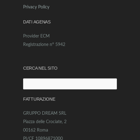
Privacy Policy
DATI AGENAS
Provider ECM
Registrazione n° 5942
CERCA NEL SITO
Ricerca
per:
FATTURAZIONE
GRUPPO DREAM SRL
Piazza delle Crociate, 2
00162 Roma
PI/CF 10896871000