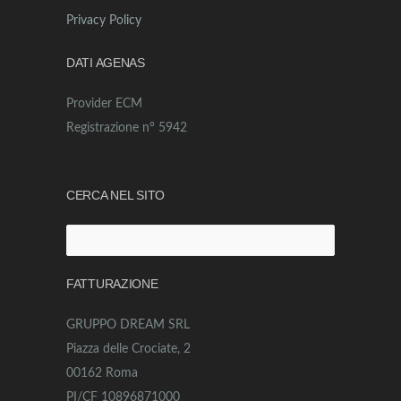
Privacy Policy
DATI AGENAS
Provider ECM
Registrazione n° 5942
CERCA NEL SITO
Ricerca
per:
FATTURAZIONE
GRUPPO DREAM SRL
Piazza delle Crociate, 2
00162 Roma
PI/CF 10896871000