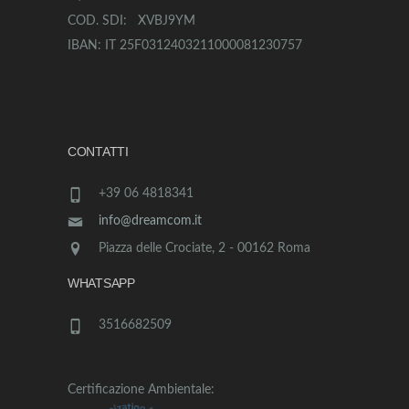
COD. SDI: XVBJ9YM
IBAN: IT 25F0312403211000081230757
CONTATTI
+39 06 4818341
info@dreamcom.it
Piazza delle Crociate, 2 - 00162 Roma
WHATSAPP
3516682509
Certificazione Ambientale: