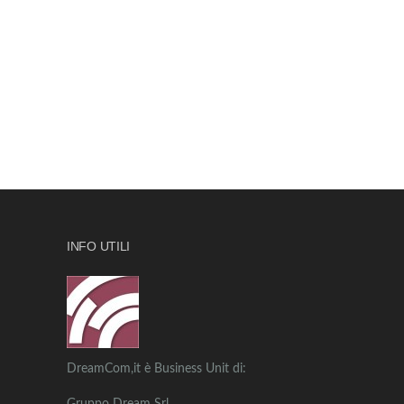
INFO UTILI
DreamCom,it è Business Unit di: