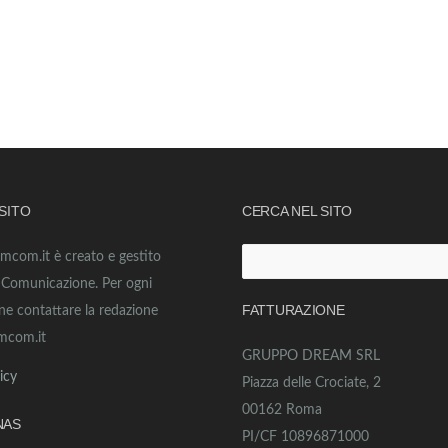
 SITO
CERCA NEL SITO
amcom.it è creato e gestito
Ricerca
o Comunicazione. Per ogni
per:
FATTURAZIONE
ne contattare la redazione
mcom.it
GRUPPO DREAM SRL
icy
Piazza delle Crociate, 2
00162 Roma
NAS
PI/CF 10896871000