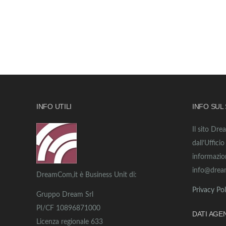
INFO UTILI
INFO SUL
Il sito Dre
dall’Uffici
informazio
info@drea
DreamCom,it è Business Unit di:
Privacy Pol
Gruppo Dream Srl
PI/CF 10896871000
DATI AGE
Licenza regionale 633