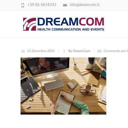
+39 06 4818341
info@dreamcom.it
PEXELS-JULIA-M-CAMERON-4144923
12 Dicembre 2021
By DreamCom
Comments are O