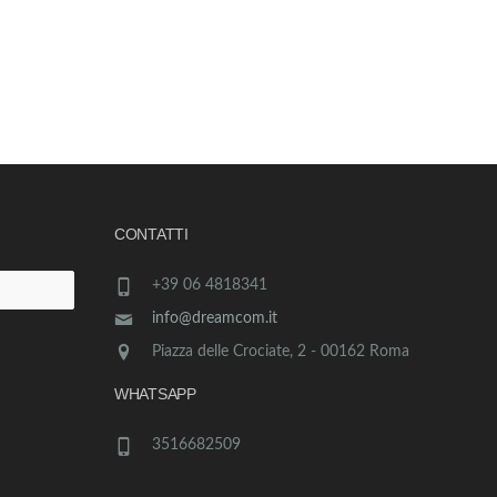
CONTATTI
+39 06 4818341
info@dreamcom.it
Piazza delle Crociate, 2 - 00162 Roma
WHATSAPP
3516682509