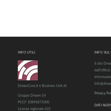
INFO UTILI
INFO SUL
Il sito Dre
dall’Uffici
informazio
info@drea
DreamCom,it è Business Unit di:
Privacy Pol
Gruppo Dream Srl
PI/CF 10896871000
DATI AGE
Licenza regionale 633