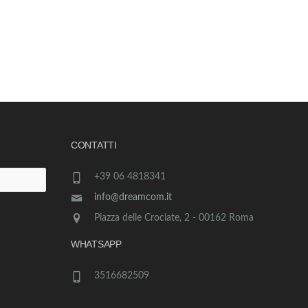
CONTATTI
+39 06 4818341
info@dreamcom.it
Piazza delle Crociate, 2 - 00162 Roma
WHATSAPP
3516682509