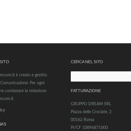
 SITO
CERCA NEL SITO
amcom.it è creato e gestito
Ricerca
o Comunicazione. Per ogni
per:
FATTURAZIONE
ne contattare la redazione
mcom.it
GRUPPO DREAM SRL
icy
Piazza delle Crociate, 2
00162 Roma
NAS
PI/CF 10896871000