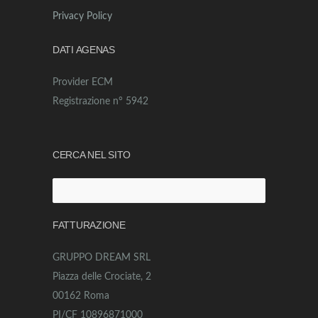
Privacy Policy
DATI AGENAS
Provider ECM
Registrazione n° 5942
CERCA NEL SITO
Ricerca
per:
FATTURAZIONE
GRUPPO DREAM SRL
Piazza delle Crociate, 2
00162 Roma
PI/CF 10896871000