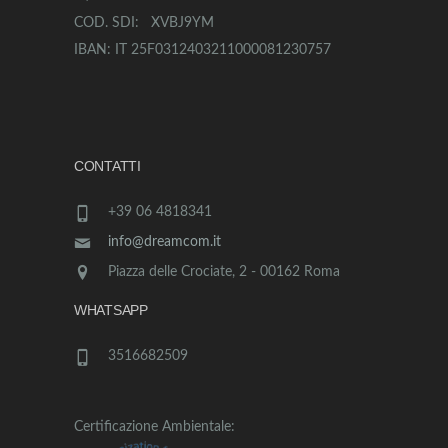
COD. SDI: XVBJ9YM
IBAN: IT 25F0312403211000081230757
CONTATTI
+39 06 4818341
info@dreamcom.it
Piazza delle Crociate, 2 - 00162 Roma
WHATSAPP
3516682509
Certificazione Ambientale: