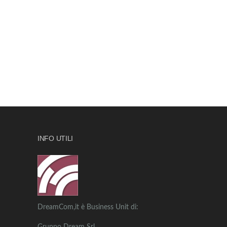
INFO UTILI
DreamCom,it è Business Unit di: