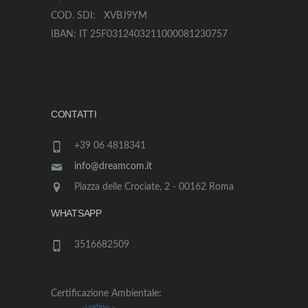
COD. SDI: XVBJ9YM
IBAN: IT 25F0312403211000081230757
CONTATTI
+39 06 4818341
info@dreamcom.it
Piazza delle Crociate, 2 - 00162 Roma
WHATSAPP
3516682509
Certificazione Ambientale: