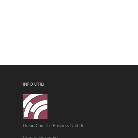
INFO UTILI
DreamCom,it è Business Unit di: