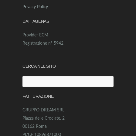
Privacy Policy
DATI AGENAS
Provider ECM
Registrazione n° 5942
CERCA NEL SITO
Ricerca
per:
FATTURAZIONE
GRUPPO DREAM SRL
Piazza delle Crociate, 2
00162 Roma
PI/CF 10896871000