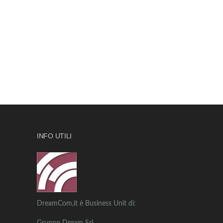
INFO UTILI
DreamCom,it è Business Unit di: