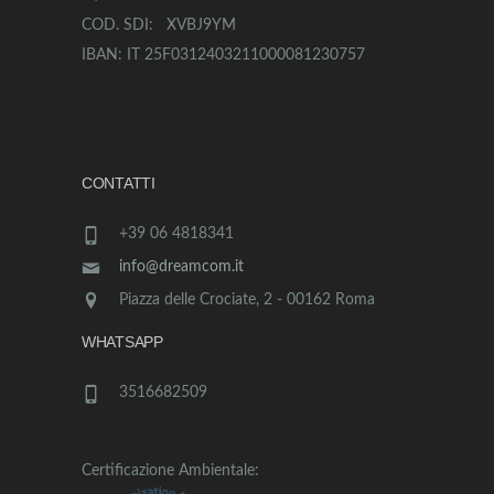
COD. SDI: XVBJ9YM
IBAN: IT 25F0312403211000081230757
CONTATTI
+39 06 4818341
info@dreamcom.it
Piazza delle Crociate, 2 - 00162 Roma
WHATSAPP
3516682509
Certificazione Ambientale: