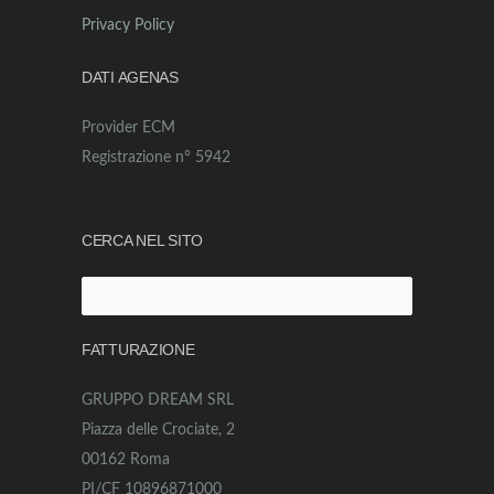
Privacy Policy
DATI AGENAS
Provider ECM
Registrazione n° 5942
CERCA NEL SITO
Ricerca
per:
FATTURAZIONE
GRUPPO DREAM SRL
Piazza delle Crociate, 2
00162 Roma
PI/CF 10896871000